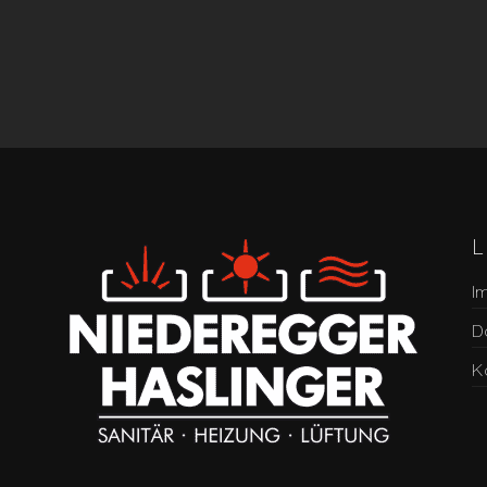
I
D
K